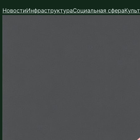
Перейти
Новости
Инфраструктура
Социальная сфера
Куль
к
содержимому