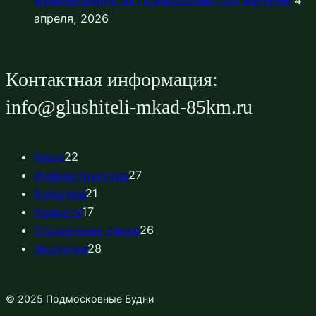
муниципалитетах Подмосковья для жителей
4
апреля, 2026
Контактная информация:
info@glushiteli-mkad-85km.ru
News
22
Инфраструктура
27
Культура
21
Новости
17
Социальная сфера
26
Экология
28
© 2025 Подмосковные Будни