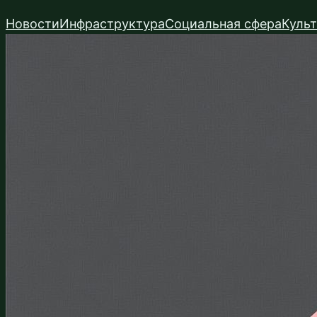
Перейти
Новости
Инфраструктура
Социальная сфера
Куль
к
содержимому